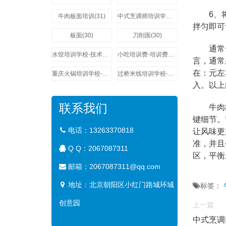
6、将
牛肉板面培训(31)
中式烹调师培训学校-技术培训费用多少钱(31)
拌匀即可
板面(30)
刀削面(30)
通常一碗
水饺培训学校-技术培训费用多少钱(29)
小吃培训费-培训费用多少钱(29)
言，通常
在：元左
重庆火锅培训学校-技术培训费用多少钱(27)
过桥米线培训学校-技术培训费用多少钱(27)
入。以上
联系我们
牛肉板
键细节。
电话：13263370818
让风味更
准，并且
Q Q：
2067087311
区，平衡
邮箱：2067087311@qq.com
地址：北京朝阳区小红门路城环城
标签：
创意园
上一篇
中式烹调