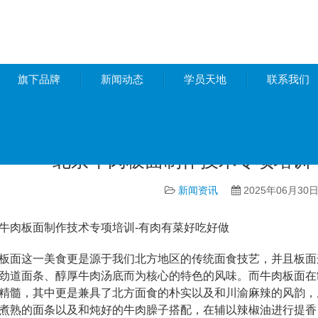
旗下品牌
新闻动态
学员天地
联系我们
讯
北京牛肉板面制作技术专项培训
新闻资讯
2025年06月30
肉板面制作技术专项培训-有肉有菜好吃好做
面这一美食更是源于我们北方地区的传统面食技艺，并且板面
劲道面条、醇厚牛肉汤底而为核心的特色的风味。而牛肉板面在
精髓，其中更是兼具了北方面食的朴实以及和川渝麻辣的风韵，
煮熟的面条以及和炖好的牛肉臊子搭配，在辅以辣椒油进行提香