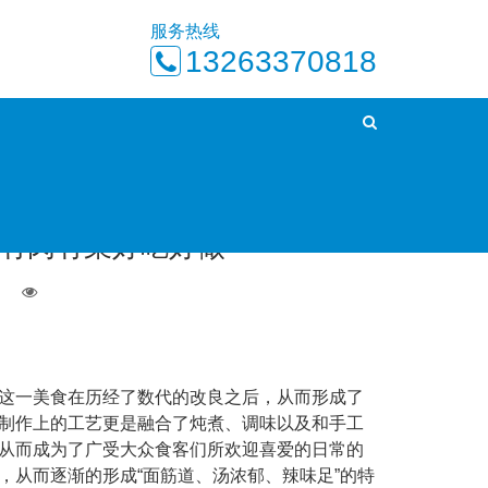
服务热线
13263370818
首页
新闻资讯
正文
-有肉有菜好吃好做
日
这一美食在历经了数代的改良之后，从而形成了
制作上的工艺更是融合了炖煮、调味以及和手工
从而成为了广受大众食客们所欢迎喜爱的日常的
，从而逐渐的形成“面筋道、汤浓郁、辣味足”的特