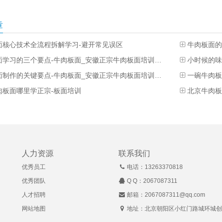
章
面核心技术全流程拆解学习-避开常见误区
牛肉板面的
牛肉板面学习的三个要点-牛肉板面_安徽正宗牛肉板面培训基地
牛肉板面制作的关键要点-牛肉板面_安徽正宗牛肉板面培训基地
一碗牛肉板
肉板面哪里学正宗-板面培训
北京牛肉板
人力资源
联系我们
优秀员工
电话：13263370818
优秀团队
Q Q：
2067087311
人才招聘
邮箱：2067087311@qq.com
网站地图
地址：北京朝阳区小红门路城环城创