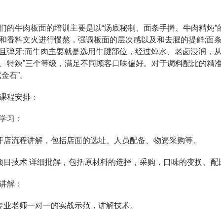
牛肉板面的培训主要是以“汤底秘制、面条手擀、牛肉精炖”
和香料文火进行慢熬，强调板面的层次感以及和去腥的提鲜;面
且弹牙;而牛肉主要就是选用牛腱部位，经过焯水、老卤浸润，从
、特辣”三个等级，满足不同顾客口味偏好。对于调料配比的精
试金石”。
程安排：
学习：
店流程讲解，包括店面的选址、人员配备、物资采购等。
技术 详细批解，包括原材料的选择，采购，口味的变换、配
讲解：
业老师一对一的实战示范，讲解技术。