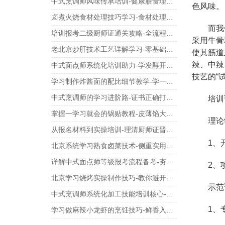
中式烹调师风味传承培训-健康膳食理念学习
色风味。
卤煮火烧食材处理技巧学习-食材处理与实用技巧
而我们的
培训报考二级厨师证通关攻略-全流程录像下实操学习
采用牛骨
老北京炒肝技术工艺详解学习-零基础也能学会
使其筋道
辣、中辣
中式面点师系统化培训助力-学发酵开酥技术难点
技艺的“
学习制作炸酱面的配比细节教学-学一碗好酱的调制
中式烹调师的学习进阶路-证书正确打开方式
培训课
掌握一学习就会的锅贴教程-皮薄馅大不破底
理论
从报名材料到实操培训-理清厨师证晋升路径
1、开
北京系统学习熟食卤菜技术-侧重实用教程与干货
详解中式面点师等级报考流程备考-夯实制作基本功
2、项目
北京学习烧烤实操制作技巧-教你避开常见误区
示范
中式烹调师系统化加工技能培训核心-专项学习指南
1、专
学习做麻辣小龙虾的烹饪技巧-鲜香入味不费劲