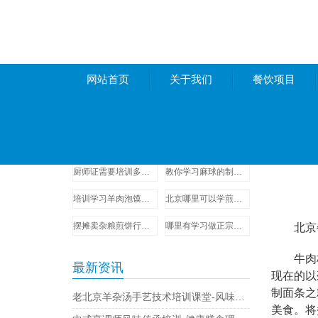
网站首页
关于我们
餐饮项目
项目推荐
新闻资
学习天水麻辣烫技术培训哪家好-操作流程讲解
保定豆腐脑小吃技术培训学校-零基础学配方
厨师证需要培训多少时间-证书申请材料
教你学习麻球的制作方法和教程-随到随学
培训学习羊肉泡馍的学校-做法可简单了
北京哪里可以学煎饼果子技术？
摆摊卖杂粮煎饼行不行？在哪里可以学到正宗的杂粮煎饼技术？
哪里有学习做正宗的木桶饭技术夏季速成班
北京牛
牛肉板
最新资讯
现在的以
制面条之
老北京羊杂汤手艺技术培训课堂-风味要点实操详解
美食。将