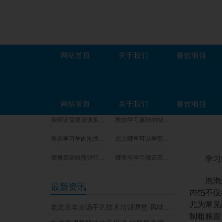
网站首页
关于我们
餐饮项目
项目推荐
经营攻
学习天水麻辣烫技术培训哪家好-操作流程讲解
保定豆腐脑小吃技术培训学校-零基础学配方
网站首页
关于我们
餐饮项目
厨师证需要培训多少时间-证书申请材料
教你学习麻球的制作方法和教程-随到随学
培训学习羊肉泡馍的学校-做法可简单了
北京哪里可以学煎饼果子技术？
摆摊卖杂粮煎饼行不行？在哪里可以学到正宗的杂粮煎饼技术？
哪里有学习做正宗的木桶饭技术夏季速成班
学习泡
泡泡炸
最新资讯
内馅不仅
尤为常见
老北京羊杂汤手艺技术培训课堂-风味要点实操详解
制粗粮面