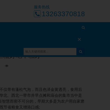
服务热线
13263370818
×
首页
经营攻略
正文
里糯好吃不粘牙
日
不仅带有蓬松气泡，而且色泽金黄透亮，食用后
华北、西北一带市井早点摊和庙会的集市当中是
烹饪智慧而密不可分的，早期大多是为农户用自家磨
既节省粮食又增添口感;