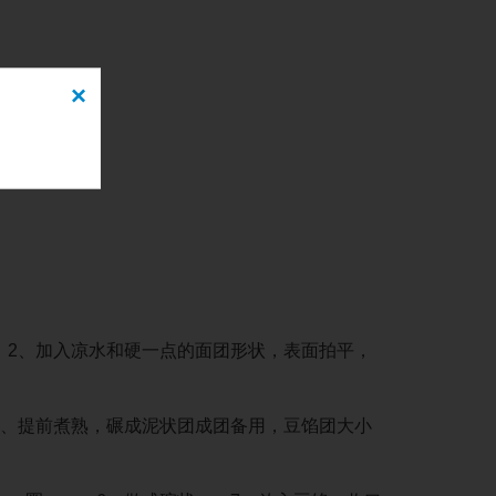
×
2、加入凉水和硬一点的面团形状，表面拍平，
、提前煮熟，碾成泥状团成团备用，豆馅团大小