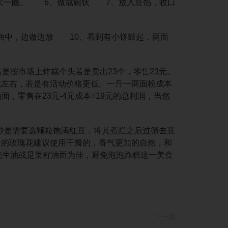
大一圈。 6、做成碗状 7、放入豆馅，收口
中，边做边放 10、看到有小饼鼓起，两面
是按市场上炸糕个头若是卖出23个，零售23元。
.5元左右，若是有活动价格更低。一斤一两面粉成本
面，零售在23元-4元成本=19元的总利润，当然
沙是需要选颗粒饱满红豆，将其煮烂之后过筛去豆
中的玫瑰花建议使用干瓣的，香气更加的自然，和
花生油或是菜籽油而为佳，避免泡泡炸糕这一美食
下一篇