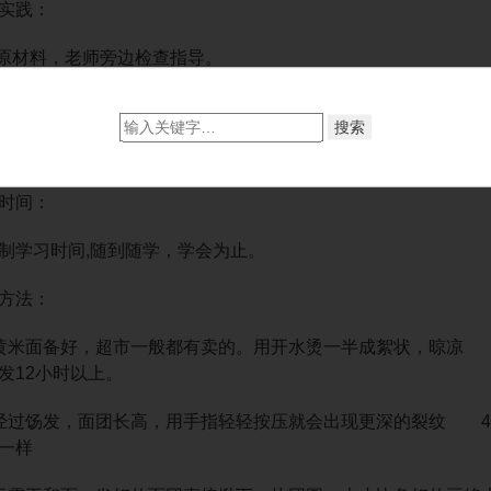
实践：
原材料，老师旁边检查指导。
操作所有流程，制作出成品，老师 旁边检查指导。
员自我思索，老师引导，熟透操作流程。
时间：
学习时间,随到随学，学会为止。
方法：
米面备好，超市一般都有卖的。用开水烫一半成絮状，晾凉 
发12小时以上。
过饧发，面团长高，用手指轻轻按压就会出现更深的裂纹 4
一样