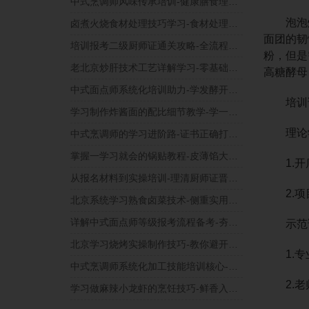
中式烹调师风味传承培训-健康膳食理念学习
泡泡炸
卤煮火烧食材处理技巧学习-食材处理与实用技巧
面团的韧
培训报考二级厨师证通关攻略-全流程录像下实操学习
粉，但是
老北京炒肝技术工艺详解学习-零基础也能学会
高糖酵母
中式面点师系统化培训助力-学发酵开酥技术难点
培训课
学习制作炸酱面的配比细节教学-学一碗好酱的调制
理论
中式烹调师的学习进阶路-证书正确打开方式
掌握一学习就会的锅贴教程-皮薄馅大不破底
1.开店
从报名材料到实操培训-理清厨师证晋升路径
2.项目
北京系统学习熟食卤菜技术-侧重实用教程与干货
详解中式面点师等级报考流程备考-夯实制作基本功
示范
北京学习烧烤实操制作技巧-教你避开常见误区
1.专
中式烹调师系统化加工技能培训核心-专项学习指南
2.老师
学习做麻辣小龙虾的烹饪技巧-鲜香入味不费劲