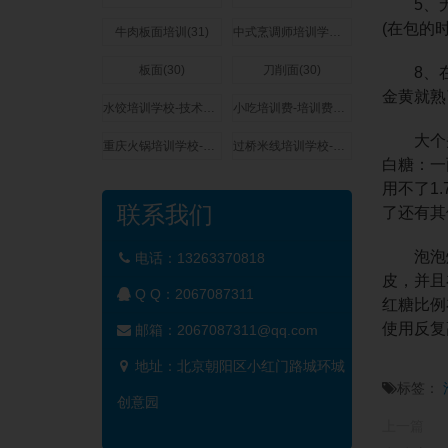
5、无
(在包的
牛肉板面培训(31)
中式烹调师培训学校-技术培训费用多少钱(31)
板面(30)
刀削面(30)
8、在
金黄就熟
水饺培训学校-技术培训费用多少钱(29)
小吃培训费-培训费用多少钱(29)
大个头的
重庆火锅培训学校-技术培训费用多少钱(27)
过桥米线培训学校-技术培训费用多少钱(27)
白糖：一
用不了1
联系我们
了还有其
泡泡炸糕
电话：13263370818
皮，并且
Q Q：
2067087311
红糖比例
使用反复
邮箱：2067087311@qq.com
地址：北京朝阳区小红门路城环城
标签：
创意园
上一篇