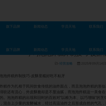
旗下品牌
新闻动态
学员天地
联系我们
略
旗下品牌
新闻动态
学员天地
联系我们
学习泡泡炸糕炸制技巧-皮酥
经营攻略
2025年09月14
泡炸糕炸制技巧-皮酥里糯好吃不粘牙
糕作为扎根于民间饮食传统的油炸面点，而且泡泡炸糕的形似
绵软还有流心，外皮酥脆却是不显油腻，而泡泡炸糕这一美食在
的。泡泡炸糕的出现和旧时的百姓对“以粮为本、以巧增味”的
，混合上少量的发酵碱水，经过高温油炸之后形成自然的气孔，