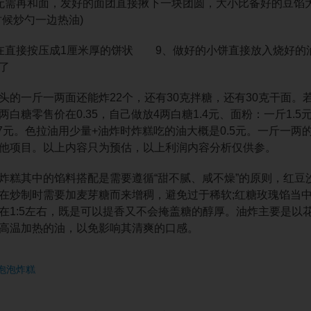
需再和面，发好的面团直接揪下一块团圆，大小比备好的豆馅
时候炒勺一边热油)
直接按压成1厘米厚的饼状 9、做好的小饼直接放入烧好的油
了
一斤一两面还能炸22个，还有30克拌糖，还有30克干面。若
两白糖零售价在0.35，自己做放4两白糖1.4元、面粉：一斤1
.7元。色拉油用少量+油炸时炸糕吃的油大概是0.5元。一斤一两的
他项目。以上内容只为预估，以上利润内容分析仅供参。
其中的馅料搭配是需要遵循“甜不腻、咸不燥”的原则，红豆
在炒制时需要加麦芽糖而来增稠，避免过于稀软;红糖玫瑰馅当
在1:5左右，既是可以提香又不会掩盖糖的醇厚。油炸主要是以
高温加热的油，以免影响其清爽的口感。
泡泡炸糕