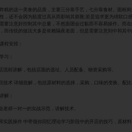
糕的这一美食的品质，主要三分靠手艺，七分靠食材。面粉则
性，还不会因为筋度过高从而影响其膨胀;若是追求更为绵软口
需要注意好控制其中总量，不然面团会过黏而不容易操作。而在
，而传统的做法大多是依赖隔夜老面，但是需要注意到中和其中
程安排：
学习：
流程讲解，包括店面的选址、人员配备、物资采购等。
技术 详细批解，包括原材料的选择，采购，口味的变换、配比
讲解：
业老师一对一的实战示范，讲解技术。
实践操作 中带领你回忆理论学习阶段中的开店的技巧，原材料